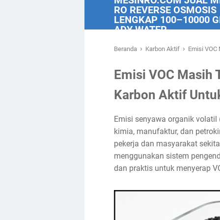
MESINRO.COM JUAL M
RO REVERSE OSMOSIS
LENGKAP 100–10000 G
ADY WATER
›
›
Beranda
Karbon Aktif
Emisi VOC 
Emisi VOC Masih 
Karbon Aktif Unt
Emisi senyawa organik volatil
kimia, manufaktur, dan petrok
pekerja dan masyarakat sekit
menggunakan sistem pengendalia
dan praktis untuk menyerap V