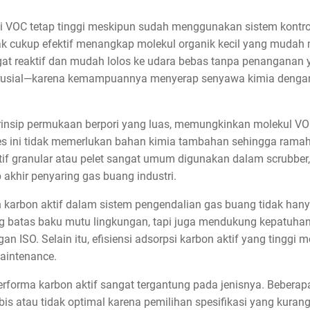
i VOC tetap tinggi meskipun sudah menggunakan sistem kontrol
ak cukup efektif menangkap molekul organik kecil yang mudah 
gat reaktif dan mudah lolos ke udara bebas tanpa penanganan ya
krusial—karena kemampuannya menyerap senyawa kimia dengan e
prinsip permukaan berpori yang luas, memungkinkan molekul 
ses ini tidak memerlukan bahan kimia tambahan sehingga ramah
tif granular atau pelet sangat umum digunakan dalam scrubber, 
 akhir penyaring gas buang industri.
n karbon aktif dalam sistem pengendalian gas buang tidak h
g batas baku mutu lingkungan, tapi juga mendukung kepatuhan
an ISO. Selain itu, efisiensi adsorpsi karbon aktif yang tingg
maintenance.
rforma karbon aktif sangat tergantung pada jenisnya. Beberap
s atau tidak optimal karena pemilihan spesifikasi yang kurang 