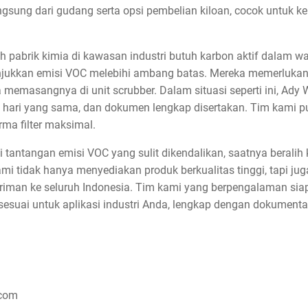
gsung dari gudang serta opsi pembelian kiloan, cocok untuk ke
h pabrik kimia di kawasan industri butuh karbon aktif dalam wa
njukkan emisi VOC melebihi ambang batas. Mereka memerlukan
memasangnya di unit scrubber. Dalam situasi seperti ini, Ady W
an hari yang sama, dan dokumen lengkap disertakan. Tim kami 
rma filter maksimal.
antangan emisi VOC yang sulit dikendalikan, saatnya beralih 
ami tidak hanya menyediakan produk berkualitas tinggi, tapi jug
giriman ke seluruh Indonesia. Tim kami yang berpengalaman s
g sesuai untuk aplikasi industri Anda, lengkap dengan dokumen
.com