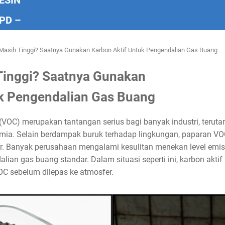
ESIN
PD –
Masih Tinggi? Saatnya Gunakan Karbon Aktif Untuk Pengendalian Gas Buang
Tinggi? Saatnya Gunakan
uk Pengendalian Gas Buang
 (VOC) merupakan tantangan serius bagi banyak industri, teruta
imia. Selain berdampak buruk terhadap lingkungan, paparan VO
ar. Banyak perusahaan mengalami kesulitan menekan level emi
n gas buang standar. Dalam situasi seperti ini, karbon aktif h
OC sebelum dilepas ke atmosfer.