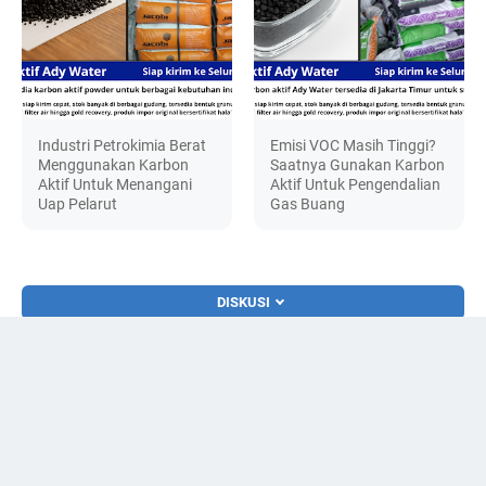
Industri Petrokimia Berat
Emisi VOC Masih Tinggi?
Menggunakan Karbon
Saatnya Gunakan Karbon
Aktif Untuk Menangani
Aktif Untuk Pengendalian
Uap Pelarut
Gas Buang
DISKUSI
© 2024 -
mesinro.com Jual Mesin RO Reverse Osmosis Lengkap 100–
10000 GPD – Ady Water