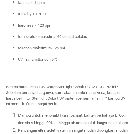
tannins 0,1 ppm
turbidity < 1 NTU
hardness < 120 ppm
temperature maksimal 40 derajat celcius
tekanan maksimum 125 psi
UV Transmittance 75 %.
Berapa harga lampu UV Water Sterilight Cobalt SC 320 13 GPM ini? 
Sebelum bertanya harganya, kami akan memberitahu Anda,
 kenapa 
harus beli Fitur Sterilight Cobalt UV sistem pemurnian air ini? Lampu UV 
ini memiliki fitur sebagai berikut:
Mampu untuk menonaktifkan : parasit
,
bakteri berbahaya E. Coli
,
dan virus
hingga 99% sehingga air aman untu
k langsung diminum
Rancangan ultra violet water ini sangat mudah dibongkar , mudah