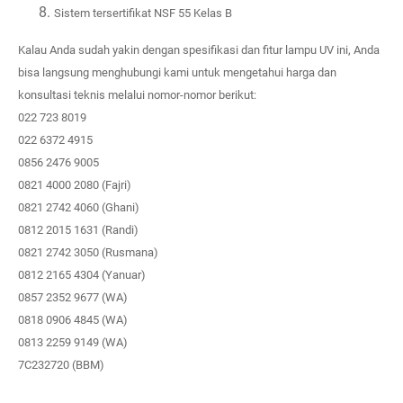
Sistem
ter
sertifikat NSF 55 Kelas B
Kalau Anda sudah yakin
dengan spesifikasi dan fitur lampu UV ini,
Anda
bisa langsung menghubungi kami untuk mengetahui harga dan
konsultasi teknis melalui nomor-nomor berikut:
022 723 8019
022 6372 4915
0856 2476 9005
0821 4000 2080 (Fajri)
0821 2742 4060 (Ghani)
0812 2015 1631 (Randi)
0821 2742 3050 (Rusmana)
0812 2165 4304 (Yanuar)
0857 2352 9677 (WA)
0818 0906 4845 (WA)
0813 2259 9149 (WA)
7C232720 (BBM)