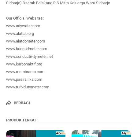
Sidoarjo) Daerah Belakang R.S Mitra Keluarga Waru Sidoarjo
Our Official Websites:
www.adywater.com
www.alatlab.org
www.alatdometer.com
www.bodcodmeter.com
www.conductivitymeter.net
www.karbonaktif.org
www.membranro.com
www.pasirsilika.com
www.turbidutymeter.com
BERBAGI
PRODUK TERKAIT