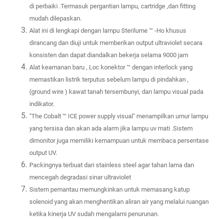
di perbaiki .Termasuk pergantian lampu, cartridge ,dan fitting
mudah dilepaskan.
Alat ini di lengkapi dengan lampu Sterilume ™ -Ho khusus
dirancang dan diuji untuk memberikan output ultraviolet secara
konsisten dan dapat diandalkan bekerja selama 9000 jam
Alat keamanan baru , Loc konektor ™ dengan interlock yang
memastikan listrik terputus sebelum lampu di pindahkan ,
(ground wire ) kawat tanah tersembunyi, dan lampu visual pada
indikator.
"The Cobalt ™ ICE power supply visual" menampilkan umur lampu
yang tersisa dan akan ada alarm jika lampu uv mati .Sistem
dimonitor juga memiliki kemampuan untuk membaca persentase
output UV.
Packingnya terbuat dari stainless steel agar tahan lama dan
mencegah degradasi sinar ultraviolet
Sistem pemantau memungkinkan untuk memasang katup
solenoid yang akan menghentikan aliran air yang melalui ruangan
ketika kinerja UV sudah mengalami penurunan.